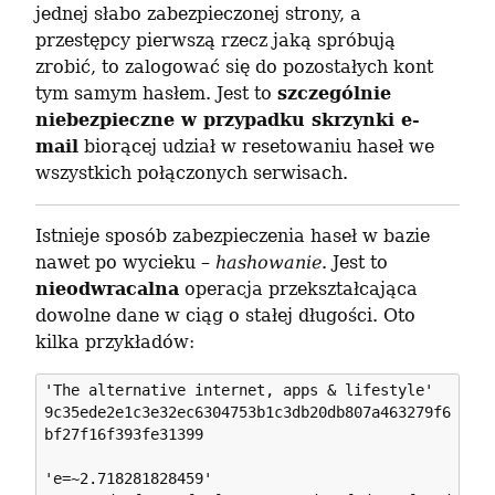
jednej słabo zabezpieczonej strony, a 
przestępcy pierwszą rzecz jaką spróbują 
zrobić, to zalogować się do pozostałych kont 
tym samym hasłem. Jest to 
szczególnie 
niebezpieczne w przypadku skrzynki e-
mail
 biorącej udział w resetowaniu haseł we 
wszystkich połączonych serwisach.
Istnieje sposób zabezpieczenia haseł w bazie 
nawet po wycieku – 
hashowanie
. Jest to 
nieodwracalna
 operacja przekształcająca 
dowolne dane w ciąg o stałej długości. Oto 
kilka przykładów:
'The alternative internet, apps & lifestyle'

9c35ede2e1c3e32ec6304753b1c3db20db807a463279f6
bf27f16f393fe31399

'e=~2.718281828459'
