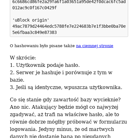
6c6686cd86fe2a29fa6f1a03651a95de42f0dcac6fc5ad
012ac9c0f167c0429f

'uBlock origin'

49ac7879d24464edc5788fe7e224683b7e1f3bbe0ba70e
O hashowaniu było pisane także 
na ciemnej stronie
W skrócie:

1. Użytkownik podaje hasło.

2. Serwer je hashuje i porównuje z tym w 
bazie.

3. Jeśli są identyczne, wpuszcza użytkownika.
Co się stanie gdy zawartość bazy wycieknie? 
Ano nic. Atakujący będzie mógł co najwyżej 
zgadywać, aż trafi na właściwe hasło, ale to 
równie dobrze mógłby próbować w formularzu 
logowania. Jedyny minus, że od martwych 
danych nie dostanie bana po nieudanych 