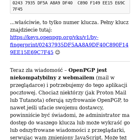
0243 7935 DF5A A8A9 DF40  C890 F149 EE15 E69C 
...właściwie, to tylko numer klucza. Pełny klucz 
znajdziecie tutaj: 
https://keys.openpgp.org/vks/v1/by-
fingerprint/02437935DF5AA8A9DF40C890F14
9EE15E69C7F45
 😉
Teraz zła wiadomość – 
OpenPGP jest 
niekompatybilny z webmailem
 (mail w 
przeglądarce) i potrzebujemy do tego aplikacji 
pocztowej. Chociaż niektórzy (jak Proton Mail 
lub Tutanota) oferują szyfrowanie OpenPGP, to 
nawet jeśli ufacie swojemu dostawcy, 
powinniście być świadomi, że administrator ma 
dostęp do waszego klucza lub może wykraść go 
lub odszyfrowane wiadomości z przeglądarki, 
serwując wam zmieniony JavaScript. Może też 