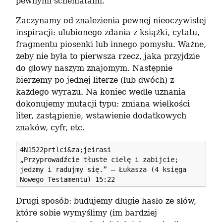
pewnymi schematami.
Zaczynamy od znalezienia pewnej nieoczywistej 
inspiracji: ulubionego zdania z książki, cytatu, 
fragmentu piosenki lub innego pomysłu. Ważne, 
żeby nie była to pierwsza rzecz, jaka przyjdzie 
do głowy naszym znajomym. Następnie 
bierzemy po jednej literze (lub dwóch) z 
każdego wyrazu. Na koniec wedle uznania 
dokonujemy mutacji typu: zmiana wielkości 
liter, zastąpienie, wstawienie dodatkowych 
znaków, cyfr, etc.
4N1522prtlci&za;jeirasi

„Przyprowadźcie tłuste cielę i zabijcie; 
jedzmy i radujmy się.” – Łukasza (4 księga 
Drugi sposób: budujemy długie hasło ze słów, 
które sobie wymyślimy (im bardziej 