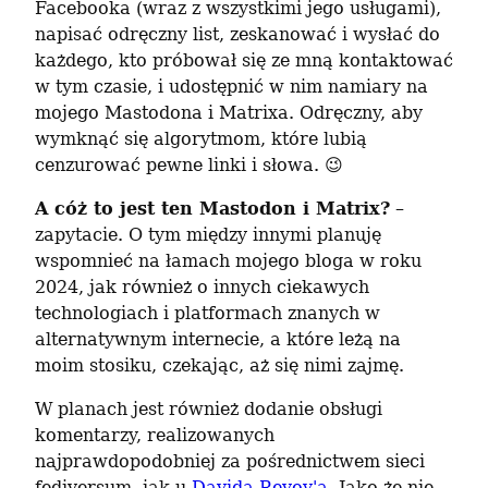
Facebooka (wraz z wszystkimi jego usługami), 
napisać odręczny list, zeskanować i wysłać do 
każdego, kto próbował się ze mną kontaktować 
w tym czasie, i udostępnić w nim namiary na 
mojego Mastodona i Matrixa. Odręczny, aby 
wymknąć się algorytmom, które lubią 
cenzurować pewne linki i słowa. 😉
A cóż to jest ten Mastodon i Matrix?
 – 
zapytacie. O tym między innymi planuję 
wspomnieć na łamach mojego bloga w roku 
2024, jak również o innych ciekawych 
technologiach i platformach znanych w 
alternatywnym internecie, a które leżą na 
moim stosiku, czekając, aż się nimi zajmę.
W planach jest również dodanie obsługi 
komentarzy, realizowanych 
najprawdopodobniej za pośrednictwem sieci 
fediversum, jak u 
Davida Revoy'a
. Jako że nie 