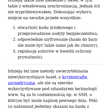
Istnieją także inne menedżery haseł, w tym 
takie z wbudowaną synchronizacją, jednak ich 
nie wypróbowywałem. Dokonując wyboru, 
miejcie na uwadze przede wszystkim:
otwartość kodu źródłowego i
przeprowadzone audyty bezpieczeństwa,
odpowiednie szyfrowanie (hasło do bazy
nie może być takie samo jak do chmury),
reputację autorów w kwestii ochrony
prywatności.
Istnieją też inne metody uwierzytelniania 
niewykorzystujące haseł, a 
kryptografię 
asymetryczną
, ale nie są szeroko 
wykorzystywane pod sztandarem technologii 
www. Są za to codziennością np. w SSH, o 
którym być może napiszę pewnego dnia. Póki 
co natomiast jesteśmy skazani na hasła z 