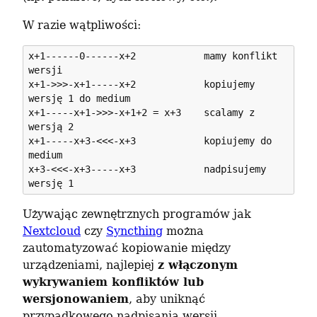
W razie wątpliwości:
x+1------0------x+2            mamy konflikt 
wersji

x+1->>>-x+1-----x+2            kopiujemy 
wersję 1 do medium

x+1-----x+1->>>-x+1+2 = x+3    scalamy z 
wersją 2

x+1-----x+3-<<<-x+3            kopiujemy do 
medium

x+3-<<<-x+3-----x+3            nadpisujemy 
Używając zewnętrznych programów jak 
Nextcloud
 czy 
Syncthing
 można 
zautomatyzować kopiowanie między 
urządzeniami, najlepiej 
z włączonym 
wykrywaniem konfliktów lub 
wersjonowaniem
, aby uniknąć 
przypadkowego nadpisania wersji.