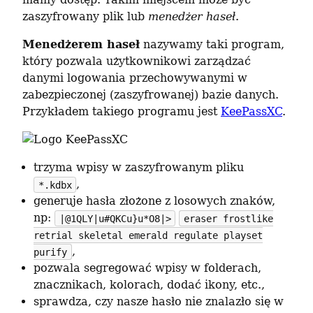
zaszyfrowany plik lub 
menedżer haseł
.
Menedżerem haseł
 nazywamy taki program, 
który pozwala użytkownikowi zarządzać 
danymi logowania przechowywanymi w 
zabezpieczonej (zaszyfrowanej) bazie danych. 
Przykładem takiego programu jest 
KeePassXC
.
trzyma wpisy w zaszyfrowanym pliku
,
*.kdbx
generuje hasła złożone z losowych znaków,
np:
|@1QLY|u#QKCu}u*O8|>
eraser frostlike
retrial skeletal emerald regulate playset
,
purify
pozwala segregować wpisy w folderach,
znacznikach, kolorach, dodać ikony, etc.,
sprawdza, czy nasze hasło nie znalazło się w