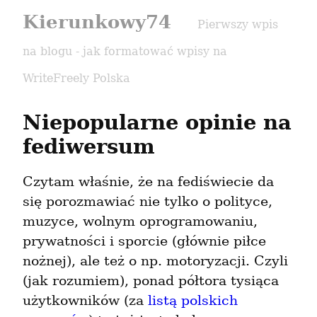
Kierunkowy74
Pierwszy wpis
na blogu - jak formatować wpisy na
WriteFreely Polska
Niepopularne opinie na 
fediwersum
Czytam właśnie, że na fediświecie da 
się porozmawiać nie tylko o polityce, 
muzyce, wolnym oprogramowaniu, 
prywatności i sporcie (głównie piłce 
nożnej), ale też o np. motoryzacji. Czyli 
(jak rozumiem), ponad półtora tysiąca 
użytkowników (za 
listą polskich 