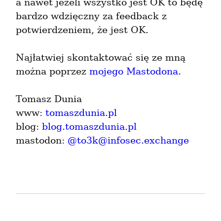
a nawet jeżeli wszystko jest OK to będę 
bardzo wdzięczny za feedback z 
potwierdzeniem, że jest OK.
Najłatwiej skontaktować się ze mną 
można poprzez 
mojego Mastodona
.
Tomasz Dunia

www: 
tomaszdunia.pl
blog: 
blog.tomaszdunia.pl
mastodon: 
@
to3k@infosec.exchange