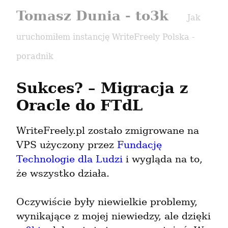
Tomasz Dunia - to3k
Jak
uruchomiłem instancję WriteFreely Polska -
poradnik
Sukces? – Migracja z 
Oracle do FTdL
WriteFreely.pl zostało zmigrowane na 
VPS użyczony przez 
Fundację 
Technologie dla Ludzi
 i wygląda na to, 
że wszystko działa.
Oczywiście były niewielkie problemy, 
wynikające z mojej niewiedzy, ale dzięki 