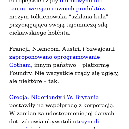
europejskie rządy 
darmowymi lub 
tanimi wersjami swoich produktów
, 
niczym tolkienowska “szklana kula” 
przyciągająca swoją tajemniczą siłą 
ciekawskiego hobbita.
Francji, Niemcom, Austrii i Szwajcarii 
zaproponowano oprogramowanie 
Gotham
, innym państwo – platformę 
Foundry. Nie wszystkie rządy się ugięły, 
ale niektóre – tak.
Grecja
, 
Niderlandy
 i 
W. Brytania
postawiły na współpracę z korporacją. 
W zamian za udostępnienie jej danych 
dot. zdrowia obywateli 
otrzymali 